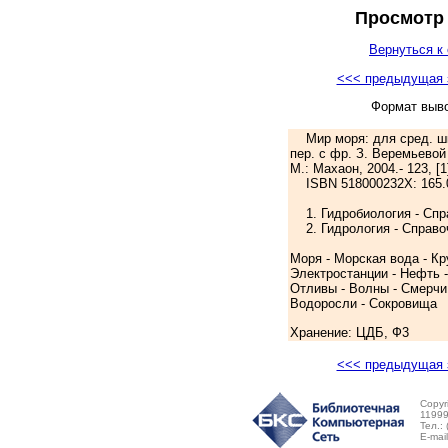
Просмотр 
Вернуться к 
<<< предыдущая 
Формат выв
Мир моря: для сред. шк.
пер. с фр. З. Веремьевой
М.: Махаон, 2004.- 123, [1
ISBN 518000232Х: 165.
1. Гидробиология - Спр
2. Гидрология - Справо
Моря - Морская вода - Кр
Электростанции - Нефть 
Отливы - Волны - Смерчи 
Водоросли - Сокровища
Хранение: ЦДБ, Ф3
<<< предыдущая 
Copyr
11999
Тел.:
E-mai