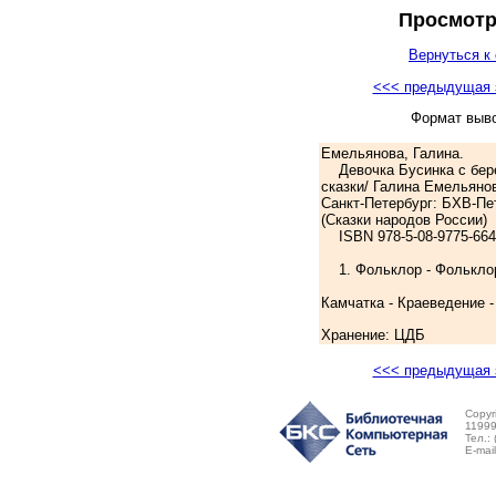
Просмотр
Вернуться к 
<<< предыдущая 
Формат выв
Емельянова, Галина.
Девочка Бусинка с бере
сказки/ Галина Емельяно
Санкт-Петербург: БХВ-Петер
(Сказки народов России)
ISBN 978-5-08-9775-6641
1. Фольклор - Фольклор
Камчатка - Краеведение -
Хранение: ЦДБ
<<< предыдущая 
Copyr
11999
Тел.:
E-mai