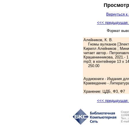
Просмотр
Вернуться к 
<<< предыдущая 
Формат выв
Алейников, К. В.
Гномы вулканов [Электро
Кирилл Алейников ; Мини
читает автор.- Петропавл
Крашенинникова, 2021.- 1 
mp3; в контейнере 13 х 1
250.00
Аудиокниги - Издания дл
Краеведение - Литература
Хранение: ЦДБ, Ф3, Ф7
<<< предыдущая 
Copyr
11999
Тел.:
E-mai