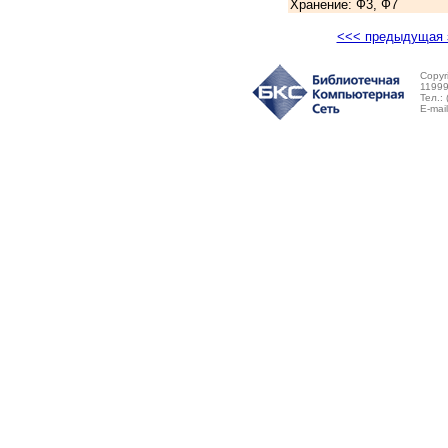
Хранение: Ф3, Ф7
<<< предыдущая 
Copyr
11999
Тел.:
E-mai