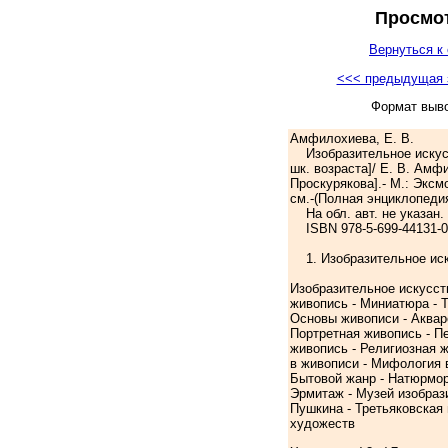
Просмот
Вернуться к 
<<< предыдущая 
Формат выв
Амфилохиева, Е. В.
Изобразительное искусст
шк. возраста]/ Е. В. Амфи
Проскурякова].- М.: Эксмо, 
см.-(Полная энциклопеди
На обл. авт. не указан. -
ISBN 978-5-699-44131-0:
1. Изобразительное иск
Изобразительное искусст
живопись - Миниатюра - 
Основы живописи - Акваре
Портретная живопись - П
живопись - Религиозная ж
в живописи - Мифология 
Бытовой жанр - Натюрмор
Эрмитаж - Музей изобраз
Пушкина - Третьяковская 
художеств