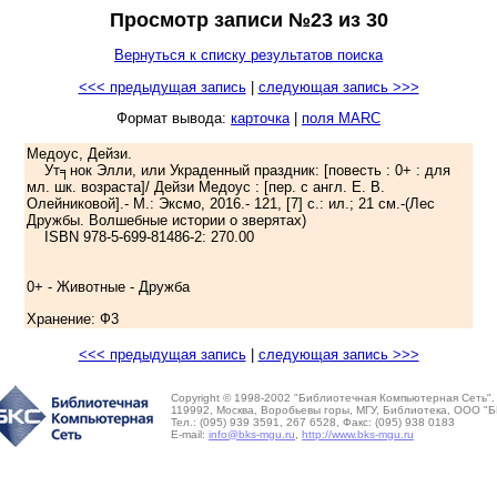
Просмотр записи №23 из 30
Вернуться к списку результатов поиска
<<< предыдущая запись
|
следующая запись >>>
Формат вывода:
карточка
|
поля MARC
Медоус, Дейзи.
Ут╕нок Элли, или Украденный праздник: [повесть : 0+ : для
мл. шк. возраста]/ Дейзи Медоус : [пер. с англ. Е. В.
Олейниковой].- М.: Эксмо, 2016.- 121, [7] с.: ил.; 21 см.-(Лес
Дружбы. Волшебные истории о зверятах)
ISBN 978-5-699-81486-2: 270.00
0+ - Животные - Дружба
Хранение: Ф3
<<< предыдущая запись
|
следующая запись >>>
Copyright © 1998-2002 "Библиотечная Компьютерная Сеть".
119992, Москва, Воробьевы горы, МГУ, Библиотека, ООО "Б
Тел.: (095) 939 3591, 267 6528, Факс: (095) 938 0183
E-mail:
info@bks-mgu.ru
,
http://www.bks-mgu.ru