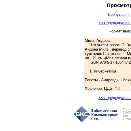
Просмотр
Вернуться к 
<<< предыдущая 
Формат выв
Милз, Андреа.
Что умеют роботы?: [дл
Андреа Милз ; перевод с
художник С. Джонсон.- Мос
ил.; 21 см.-(Моя первая к
ISBN 978-5-17-136447-2 (
1. Кибернетика
Роботы - Андроиды - Иск
Хранение: ЦДБ, Ф3
<<< предыдущая 
Copyr
11999
Тел.:
E-mai