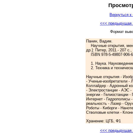
Просмотр
Вернуться к 
<<< предыдущая 
Формат выв
Панин, Вадим.
Научные открытия, меня
др.]: Питер, 2011.- 207 с., 
ISBN 978-5-49807-906-6:
1. Наука. Науковедение
2. Техника и технически
Научные открытия - Изоб
- Ученые-изобретатели - 
Коллайдер - Адронный ко
- Электростанции - АЭС -
энергии - Гелиостанции -
Интернет - Гидрополисы 
реальность - Лазер - Ору
Роботы - Киборги - Нанот
Стволовые клетки - Клон
Хранение: ЦГБ, Ф1
<<< предыдущая 