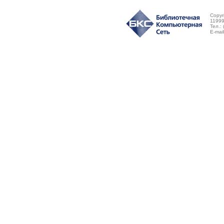
Copyr
11999
Тел.:
E-mai