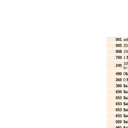
001
ad
005
20
008
1
700
1
10
245
6+
490
0
$
260
0
300
$a
650
$a
653
$a
653
$a
653
$a
653
$a
020
$a
091
$a