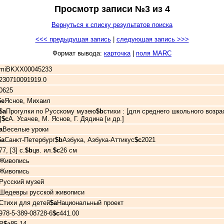
Просмотр записи №3 из 4
Вернуться к списку результатов поиска
<<< предыдущая запись
|
следующая запись >>>
Формат вывода:
карточка
|
поля MARC
miBKXX00045233
230710091919.0
50625
$e
Яснов, Михаил
$a
Прогулки по Русскому музею
$b
стихи : [для среднего школьного возрас
]
$c
А. Усачев, М. Яснов, Г. Дядина [и др.]
a
Веселые уроки
$a
Санкт-Петербург
$b
Азбука, Азбука-Аттикус
$c
2021
77, [3] с.
$b
цв. ил.
$c
26 см
Живопись
Живопись
Русский музей
Шедевры русской живописи
Стихи для детей
$a
Национальный проект
978-5-389-08728-6
$c
441.00
Р
$a
85.14