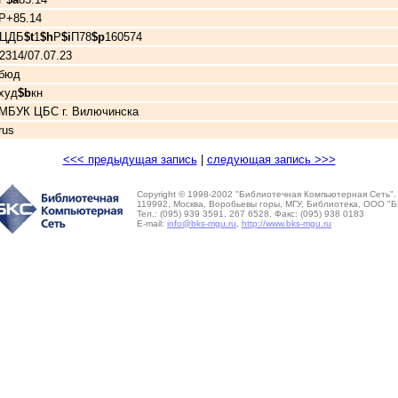
Р+85.14
ЦДБ
$t
1
$h
Р
$i
П78
$p
160574
2314/07.07.23
бюд
худ
$b
кн
МБУК ЦБС г. Вилючинска
rus
<<< предыдущая запись
|
следующая запись >>>
Copyright © 1998-2002 "Библиотечная Компьютерная Сеть".
119992, Москва, Воробьевы горы, МГУ, Библиотека, ООО "Б
Тел.: (095) 939 3591, 267 6528, Факс: (095) 938 0183
E-mail:
info@bks-mgu.ru
,
http://www.bks-mgu.ru