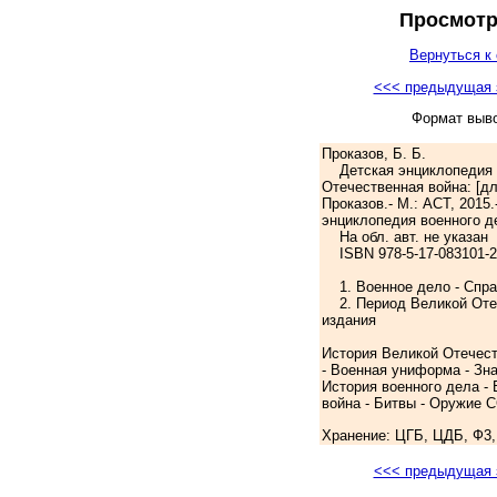
Просмотр
Вернуться к 
<<< предыдущая 
Формат выв
Проказов, Б. Б.
Детская энциклопедия в
Отечественная война: [для
Проказов.- М.: АСТ, 2015.-
энциклопедия военного д
На обл. авт. не указан
ISBN 978-5-17-083101-2:
1. Военное дело - Спра
2. Период Великой Отеч
издания
История Великой Отечест
- Военная униформа - Зна
История военного дела -
война - Битвы - Оружие 
Хранение: ЦГБ, ЦДБ, Ф3,
<<< предыдущая 