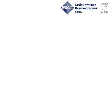
Copyr
11999
Тел.:
E-mai