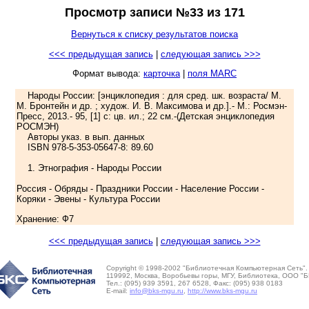
Просмотр записи №33 из 171
Вернуться к списку результатов поиска
<<< предыдущая запись
|
следующая запись >>>
Формат вывода:
карточка
|
поля MARC
Народы России: [энциклопедия : для сред. шк. возраста/ М.
М. Бронтейн и др. ; худож. И. В. Максимова и др.].- М.: Росмэн-
Пресс, 2013.- 95, [1] с: цв. ил.; 22 см.-(Детская энциклопедия
РОСМЭН)
Авторы указ. в вып. данных
ISBN 978-5-353-05647-8: 89.60
1. Этнография - Народы России
Россия - Обряды - Праздники России - Население России -
Коряки - Эвены - Культура России
Хранение: Ф7
<<< предыдущая запись
|
следующая запись >>>
Copyright © 1998-2002 "Библиотечная Компьютерная Сеть".
119992, Москва, Воробьевы горы, МГУ, Библиотека, ООО "Б
Тел.: (095) 939 3591, 267 6528, Факс: (095) 938 0183
E-mail:
info@bks-mgu.ru
,
http://www.bks-mgu.ru