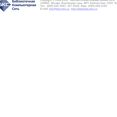
Copyright © 1998-2002 "Библиотечная Компьютерная Сеть".
119992, Москва, Воробьевы горы, МГУ, Библиотека, ООО "Б
Тел.: (095) 939 3591, 267 6528, Факс: (095) 938 0183
E-mail:
info@bks-mgu.ru
,
http://www.bks-mgu.ru