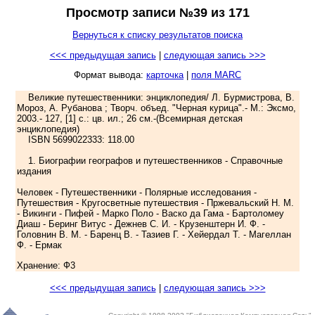
Просмотр записи №39 из 171
Вернуться к списку результатов поиска
<<< предыдущая запись
|
следующая запись >>>
Формат вывода:
карточка
|
поля MARC
Великие путешественники: энциклопедия/ Л. Бурмистрова, В.
Мороз, А. Рубанова ; Творч. объед. "Черная курица".- М.: Эксмо,
2003.- 127, [1] с.: цв. ил.; 26 см.-(Всемирная детская
энциклопедия)
ISBN 5699022333: 118.00
1. Биографии географов и путешественников - Справочные
издания
Человек - Путешественники - Полярные исследования -
Путешествия - Кругосветные путешествия - Пржевальский Н. М.
- Викинги - Пифей - Марко Поло - Васко да Гама - Бартоломеу
Диаш - Беринг Витус - Дежнев С. И. - Крузенштерн И. Ф. -
Головнин В. М. - Баренц В. - Тазиев Г. - Хейердал Т. - Магеллан
Ф. - Ермак
Хранение: Ф3
<<< предыдущая запись
|
следующая запись >>>