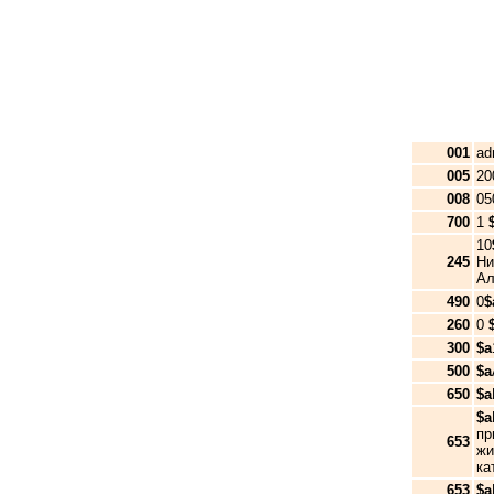
001
ad
005
20
008
0
700
1
10
245
Ни
А
490
0
$
260
0
300
$a
500
$a
650
$a
$a
пр
653
жи
ка
653
$a