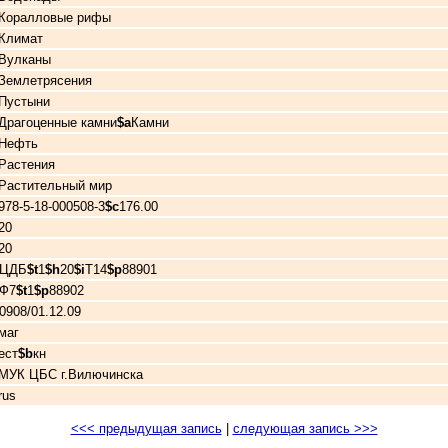
Коралловые рифы
Климат
Вулканы
Землетрясения
Пустыни
Драгоценные камни
$a
Камни
Нефть
Растения
Растительный мир
978-5-18-000508-3
$c
176.00
20
20
ЦДБ
$t
1
$h
20
$i
Т14
$p
88901
Ф7
$t
1
$p
88902
0908/01.12.09
маг
ест
$b
кн
МУК ЦБС г.Вилючинска
rus
<<< предыдущая запись
|
следующая запись >>>