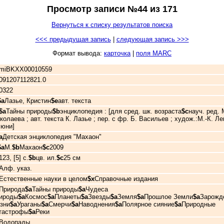
Просмотр записи №44 из 171
Вернуться к списку результатов поиска
<<< предыдущая запись
|
следующая запись >>>
Формат вывода:
карточка
|
поля MARC
miBKXX00010559
091207112821.0
50322
$a
Лазье, Кристин
$e
авт. текста
$a
Тайны природы
$b
энциклопедия : [для сред. шк. возраста
$c
науч. ред. 
колаева ; авт. текста К. Лазье ; пер. с фр. Б. Васильев ; худож.:М.-К. Л
люни]
a
Детская энциклопедия "Махаон"
$a
М.
$b
Махаон
$c
2009
123, [5] с.
$b
цв. ил.
$c
25 см
Алф. указ.
Естественные науки в целом
$x
Справочные издания
Природа
$a
Тайны природы
$a
Чудеса
ироды
$a
Космос
$a
Планеты
$a
Звезды
$a
Земля
$a
Прошлое Земли
$a
Зарожд
зни
$a
Ураганы
$a
Смерчи
$a
Наводнения
$a
Полярное сияние
$a
Природные
тастрофы
$a
Реки
Водопады