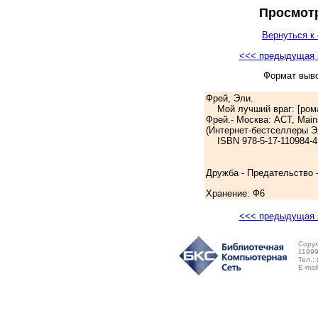
Просмотр
Вернуться к 
<<< предыдущая 
Формат выв
Фрей, Эли.
Мой лучший враг: [роман
Фрей.- Москва: АСТ, Mainst
(Интернет-бестселлеры Э
ISBN 978-5-17-110984-4:
Дружба - Предательство -
Хранение: Ф6
<<< предыдущая 
Copyr
11999
Тел.:
E-mai