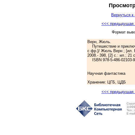
Просмотр
Вернуться к 
<<< предыдущая 
Формат выв
Верн, Жюль.
Путешествие и приключен
с фр.]/ Жюль Верн ; [ил. 
2008.- 398, [2] с.: ил.; 2
ISBN 978-5-486-02103-9:
Научная фантастика
Хранение: ЦГБ, ЦДБ
<<< предыдущая 
Copyr
11999
Тел.:
E-mai